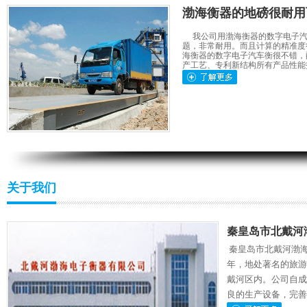
渤海衡器的地磅很耐用
我公司用渤海衡器的数字电子汽
题，非常耐用。而且计算的精准度
海衡器的数字电子汽车衡很不错，
产工艺、专利新结构所有产品性能
地秤科量准确度的故障如可进行调修?
地秤的秤量准确度不好,势必影响衡
量结果的准确可靠,对此问题应及时
关于我们
进行调修地秤的秤量准确度调修与
其他台案秤秤量准确度的调修不同,
不是调整支、重...
秦皇岛市北戴河
秦皇岛市北戴河渤海
年，地处著名的旅游
台秤开关休止器失灵怎么调修?
戴河区内。公司自成
秤的开关休止器，应该开关灵活自
良的生产设备，完善
如。但是，如果出现了问题，则开