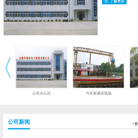
时开不动，关时又关不上。这种情
况应该及时进行修理。(一)故障原
因(1)由于锈蚀所...
电子汽车衡的检定项目有哪些？
根据JJG539—2016《数字指示秤》
的规定，电子汽车衡的检定项目
有：（1）通用技术要求的检查。
（2）零点检查。（3）秤量检定。
（4）除皮...
电子汽车衡的作弊方式
公司办公区
汽车衡调试现场
当前以称重衡器为代表的计量
器具已经广泛用于企业生产与流...
物联网衡器比传统衡器优越在哪里？
公司新闻
+
目前的销售模式是衡器厂了解
到客户需求，然后上门谈判商务...