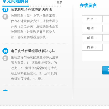
常见问题解答
装载机电子秤故障解决办法
+更多
在线留言
故障现象：举斗上下均无提示音，
仪表不计量解决方法：请检查霍尔
开关（定位开关）及磁铁是否正常
姓 名 ：
故障现象：计量数据异常解决方
法：请检查传感器连接线...
电 话 ：
邮 箱 ：
电子皮带秤量程漂移解决办法
内 容 ：
量程漂移与系统的测量部件及皮带
张力有关。1、运输机皮带张力的
改变。2、测速传感器滚筒打滑或
粘上物料直径变化。3、运输机的
电机速度变化。4、载...
地秤科量准确度的故障如可进行调修?
地秤的秤量准确度不好,势必影响衡
量结果的准确可靠,对此问题应及时
进行调修地秤的秤量准确度调修与
其他台案秤秤量准确度的调修不同,