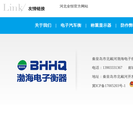
不是调整支、重...
河北全恒官方网站
友情链接
台秤开关休止器失灵怎么调修?
关于我们
|
电子汽车衡
|
称重显示器
|
防作弊
秤的开关休止器，应该开关灵活自
如。但是，如果出现了问题，则开
时开不动，关时又关不上。这种情
况应该及时进行修理。(一)故障原
因(1)由于锈蚀所...
秦皇岛市北戴河渤海电子
电话：13903331367
邮箱
电子汽车衡的检定项目有哪些？
地址：秦皇岛市北戴河开
根据JJG539—2016《数字指示秤》
的规定，电子汽车衡的检定项目
冀ICP备17005203号-1
有：（1）通用技术要求的检查。
（2）零点检查。（3）秤量检定。
（4）除皮...
电子汽车衡的作弊方式
当前以称重衡器为代表的计量