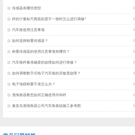
传感器有哪些类型
0
电子衡器称量卸载后显示不回零的解
秤的计量标尺两面刻度不一致时怎么进行调修?
0
1、在使用过程中链接件断裂2、方
析
向限位失灵3、传感器性能不好4、
汽车衡使用注意事项
0
仪表的零位跟踪设置太大5、仪表
如何选择称重传感器？
0
去皮后没有清楚皮重...
称重传感器的使用注意事项有哪些？
0
电子汽车衡仪表闪烁显示不稳定的因
汽车衡秤量准确度的故障如何进行维修？
0
1、输出电缆与仪表链接处接触不
素
良或虚焊 2、传感器街头处受潮
如何调整数字式电子汽车衡的灵敏度故障？
0
3、风力过大造成仪表显示不稳 ...
电子地磅称重不准怎么办？
0
渤海衡器教您如何正确使用吊钩秤
0
显示重量不准确原因分析及排除法
1、连接件断裂或损坏，秤台产生
秦皇岛渤海衡器公司汽车衡基础施工参考图
0
移位。 解决办法：更换连接件
2、传感器...