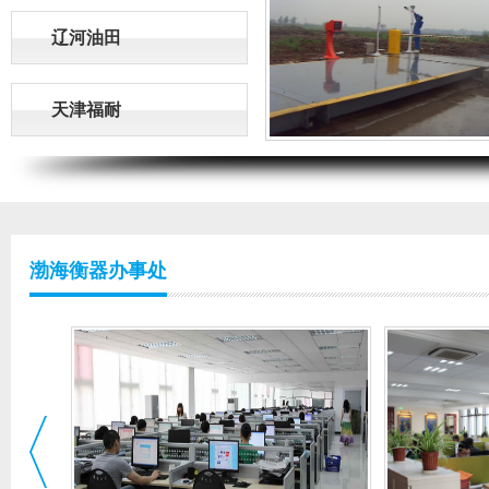
辽河油田
天津福耐
渤海衡器办事处